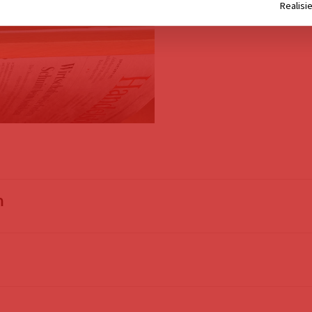
Realisie
n