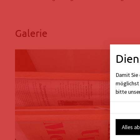
Galerie
Dien
Damit Sie 
möglichst 
bitte uns
Alles a