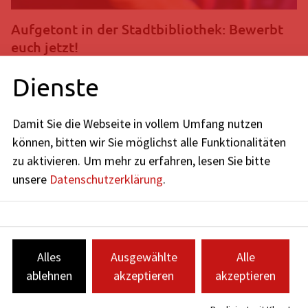
Aufgetont in der Stadtbibliothek: Bewerbt
euch jetzt!
„Aufgetont“ ist eine Konzertreihe für begeisterte
Dienste
Hobbymusiker*innen und -ensembles aus der Region. Hier
haben ausgewählte Musiker*innen die Möglichkeit, mit ihren
Programmen in der Stadtbibliothek aufzutreten. Seid ihr
Damit Sie die Webseite in vollem Umfang nutzen
dabei?
können, bitten wir Sie möglichst alle Funktionalitäten
zu aktivieren.
Um mehr zu erfahren, lesen Sie bitte
unsere
Datenschutzerklärung
.
Veranstaltungen für Musikfans
Es gibt 1 Veranstaltungen.
Alles
Ausgewählte
Alle
17. September 2026, 18:00 Uhr
ablehnen
akzeptieren
akzeptieren
Stadtbibliothek Erlangen -
Bürgersaal