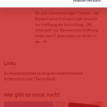
Realisiert mit Klaro!
150 Jahre gVe
Der gVe (Gemeinnütziger Theater- und
Konzertverein Erlangen) lädt herzlich
zur Eröffnung der Ausstellung „150
Jahre gVe“ ein. Die feierliche Eröffnung
findet am 17. September um 18 Uhr in
Link zu den Details der Veranstaltun
der...
Links
Die Musikbibliothek im Blog der Stadtbibliothek
Medienlisten zum Thema Musik
Was gibt es sonst noch?