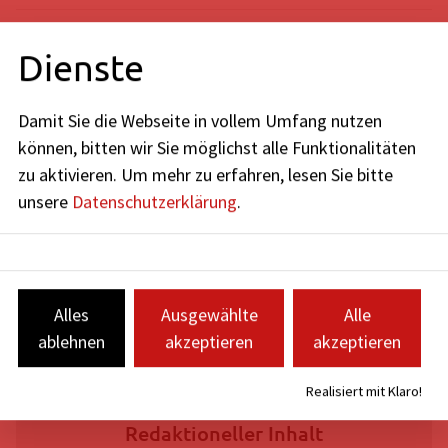
Mit welchen Geräten kann ich die Filme von
Dienste
filmfriend abspielen?
Damit Sie die Webseite in vollem Umfang nutzen
können, bitten wir Sie möglichst alle Funktionalitäten
Weitere Informationen
zu aktivieren.
Um mehr zu erfahren, lesen Sie bitte
Schritt-für-Schritt-Anleitung mit Bildern
unsere
Datenschutzerklärung
.
Hilfe zu den Geräten
filmfriend-Newsletter
Kontaktformular
Alles
Ausgewählte
Alle
Trailer zu filmfriend
ablehnen
akzeptieren
akzeptieren
Realisiert mit Klaro!
Redaktioneller Inhalt