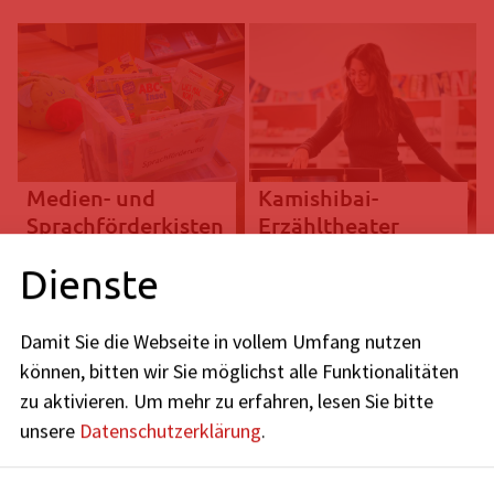
Medien- und
Kamishibai-
Sprachförderkisten
Erzähltheater
Dienste
Institutionenausweis
Damit Sie die Webseite in vollem Umfang nutzen
können, bitten wir Sie möglichst alle Funktionalitäten
Lesepatenschaft & Co
zu aktivieren.
Um mehr zu erfahren, lesen Sie bitte
unsere
Datenschutzerklärung
.
Recherche-Tipps