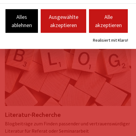
Alles
Ausgewählte
Alle
ablehnen
akzeptieren
akzeptieren
Realisiert mit Klaro!
Literatur-Recherche
Blogbeiträge zum Finden passender und vertrauenswürdiger
Literatur für Referat oder Seminararbeit